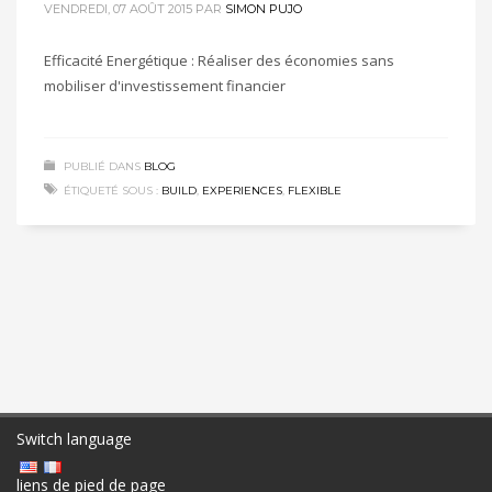
VENDREDI, 07 AOÛT 2015
PAR
SIMON PUJO
Efficacité Energétique : Réaliser des économies sans
mobiliser d'investissement financier
PUBLIÉ DANS
BLOG
ÉTIQUETÉ SOUS :
BUILD
,
EXPERIENCES
,
FLEXIBLE
Switch language
liens de pied de page