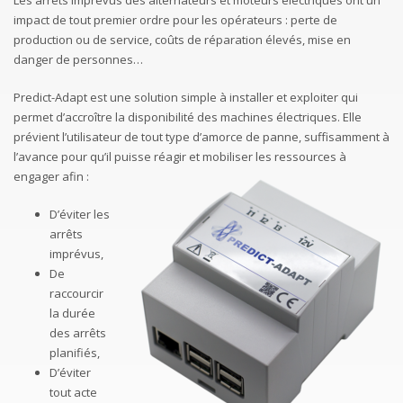
Les arrêts imprévus des alternateurs et moteurs électriques ont un
impact de tout premier ordre pour les opérateurs : perte de
production ou de service, coûts de réparation élevés, mise en
danger de personnes…
Predict-Adapt est une solution simple à installer et exploiter qui
permet d’accroître la disponibilité des machines électriques. Elle
prévient l’utilisateur de tout type d’amorce de panne, suffisamment à
l’avance pour qu’il puisse réagir et mobiliser les ressources à
engager afin :
D’éviter les
arrêts
imprévus,
De
raccourcir
la durée
des arrêts
planifiés,
D’éviter
tout acte