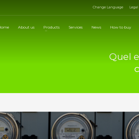
Change Language
Legal
Home
About us
Products
Services
News
How to buy
Quel e